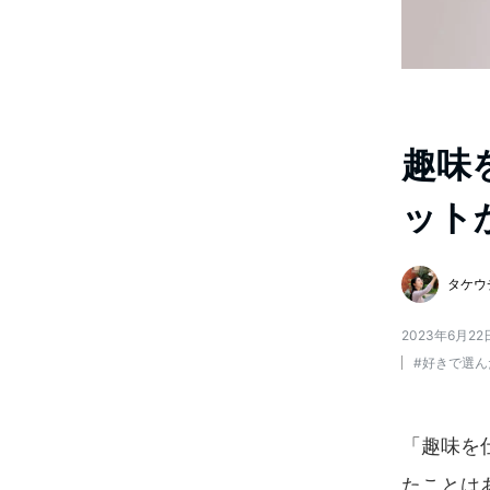
趣味
ット
タケウチ
2023年6月22
#
好きで選ん
「趣味を
たことは