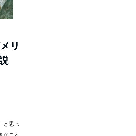
デメリ
説
」と思っ
きなこと