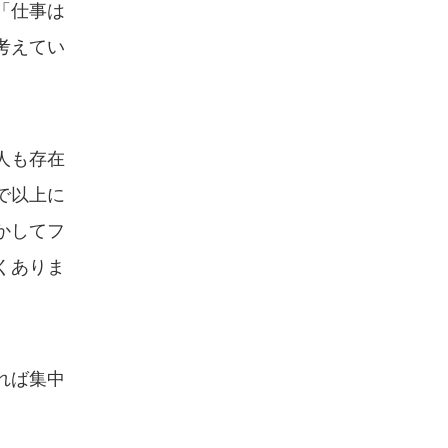
「仕事は
考えてい
人も存在
で以上に
かしてフ
くありま
れば集中