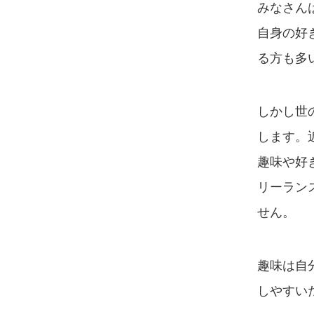
みなさん
自身の好
る方も多
しかし世
します。
趣味や好
リーラン
せん。
趣味は自
しやすい