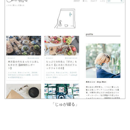
「じゅが綴る」