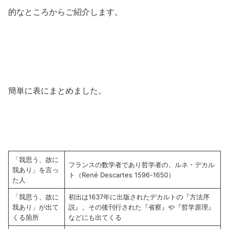
的なところからご紹介します。
簡単に表にまとめました。
「我思う、故に
フランスの数学者であり哲学者の、ルネ・デカル
我あり」を言っ
ト（René Descartes 1596-1650）
た人
「我思う、故に
初出は1637年に出版されたデカルトの『方法序
我あり」が出て
説』。その後刊行された『省察』や『哲学原理』
くる箇所
などにも出てくる