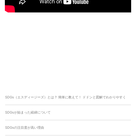
SDGs（エスディージーズ）とは？ 簡単に教えて！ ドドンと図解でわかりやすく
SDGsが始まった経緯について
SDGsの注目度が高い理由