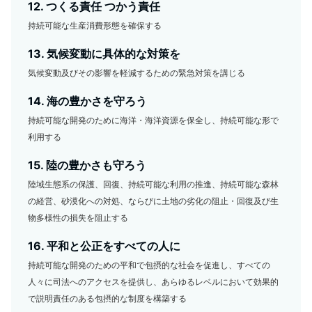
12. つくる責任 つかう責任
持続可能な生産消費形態を確保する
13. 気候変動に具体的な対策を
気候変動及びその影響を軽減するための緊急対策を講じる
14. 海の豊かさを守ろう
持続可能な開発のために海洋・海洋資源を保全し、持続可能な形で
利用する
15. 陸の豊かさも守ろう
陸域生態系の保護、回復、持続可能な利用の推進、持続可能な森林
の経営、砂漠化への対処、ならびに土地の劣化の阻止・回復及び生
物多様性の損失を阻止する
16. 平和と公正をすべての人に
持続可能な開発のための平和で包摂的な社会を促進し、すべての
人々に司法へのアクセスを提供し、あらゆるレベルにおいて効果的
で説明責任のある包摂的な制度を構築する