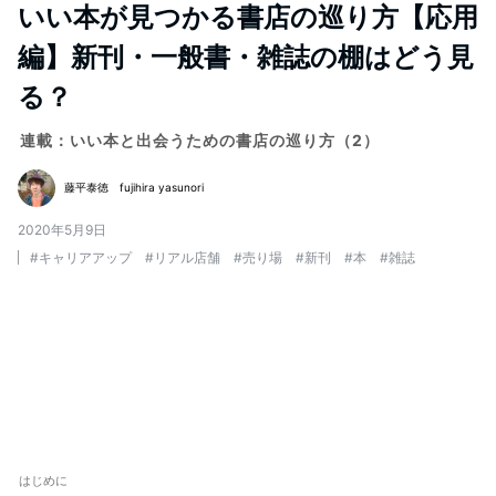
いい本が見つかる書店の巡り方【応用
編】新刊・一般書・雑誌の棚はどう見
る？
連載：いい本と出会うための書店の巡り方（2）
藤平泰徳 fujihira yasunori
2020年5月9日
#
キャリアアップ
#
リアル店舗
#
売り場
#
新刊
#
本
#
雑誌
はじめに