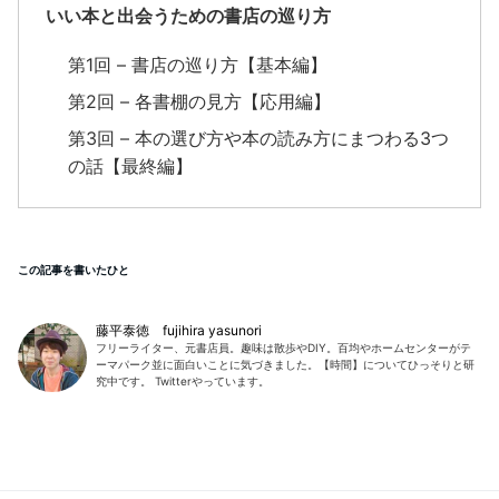
いい本と出会うための書店の巡り方
第1回 –
書店の巡り方【基本編】
第2回 –
各書棚の見方【応用編】
第3回 –
本の選び方や本の読み方にまつわる3つ
の話【最終編】
この記事を書いたひと
藤平泰徳 fujihira yasunori
フリーライター、元書店員。趣味は散歩やDIY。百均やホームセンターがテ
ーマパーク並に面白いことに気づきました。【時間】についてひっそりと研
究中です。 Twitterやっています。