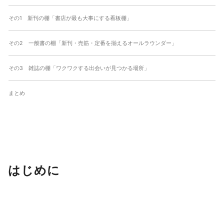
その1 新刊の棚「書店が最も大事にする看板棚」
その2 一般書の棚「新刊・売筋・定番を揃えるオールラウンダー」
その3 雑誌の棚「ワクワクする出会いが見つかる場所」
まとめ
はじめに