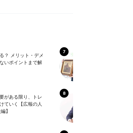
る？ メリット・デメ
トレファクのアル
ないポイントまで解
は？ 口コミ気に
たい体験談
要がある限り、トレ
トレジャー・ファ
けていく【広報の人
会社？ ～杉之原
後編】