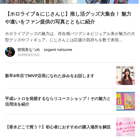
【ホロライブ＆にじさんじ】推し活グッズ大集合！ 魅力
や違いをファン提供の写真とともに紹介
ホロライブグッズの魅力は、存在感バツグン＆ビジュアル美が魅力の大
型グッズやフィギュア。にじさんじは応援の気持ちを数で表現...
曽我美なつめ sogami natsume
2026年6月15日
新卒4年目でMVP店長になれた歩みをお話します
平成レトロを発掘するならリユースショップ！その魅力と
活用法を紹介
【香水どこで買う？】初心者におすすめの購入場所を解説