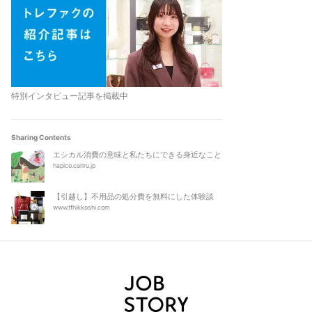
特別インタビュー記事を掲載中
Sharing Contents
エシカル消費の意味と私たちにできる身近なこと
hapico.cariru.jp
【引越し】不用品の処分費を無料にした体験談
www.tfhikkoshi.com