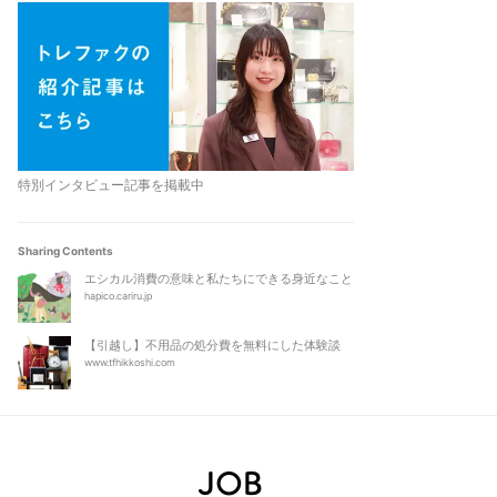
特別インタビュー記事を掲載中
Sharing Contents
エシカル消費の意味と私たちにできる身近なこと
hapico.cariru.jp
【引越し】不用品の処分費を無料にした体験談
www.tfhikkoshi.com