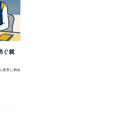
防ぐ就
ル業界に興味