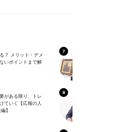
る？ メリット・デメ
トレファクのアル
ないポイントまで解
は？ 口コミ気に
たい体験談
要がある限り、トレ
トレジャー・ファ
けていく【広報の人
会社？ ～杉之原
後編】