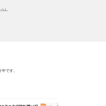
トへ）
介中です。