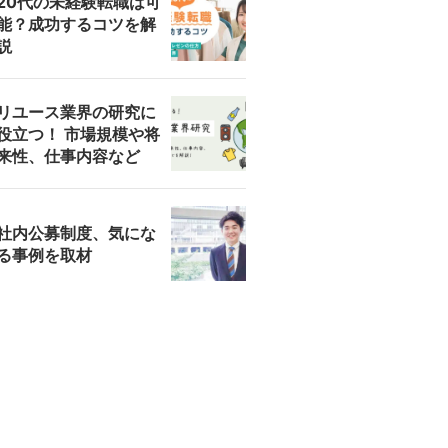
20代の未経験転職は可
能？成功するコツを解
説
リユース業界の研究に
役立つ！ 市場規模や将
来性、仕事内容など
社内公募制度、気にな
る事例を取材