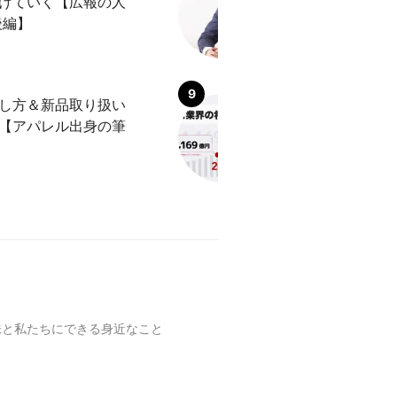
けていく【広報の人
会社？ ～杉之原
後編】
し方＆新品取り扱い
「リユース業界」
【アパレル出身の筆
言われる理由を解
味と私たちにできる身近なこと